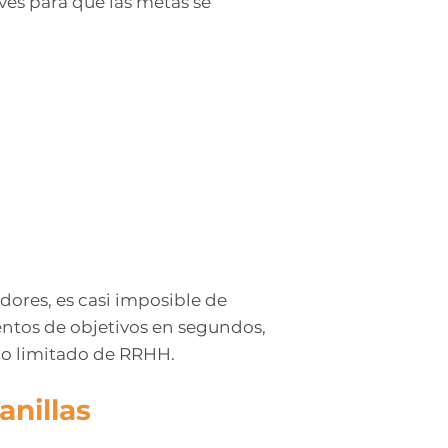
aves para que las metas se
adores, es casi imposible de
entos de objetivos en segundos,
po limitado de RRHH.
anillas